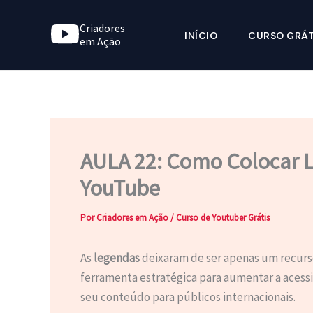
Ir
Criadores
para
INÍCIO
CURSO GRÁT
em Ação
o
conteúdo
AULA 22: Como Colocar L
YouTube
Por
Criadores em Ação
/
Curso de Youtuber Grátis
As
legendas
deixaram de ser apenas um recurso
ferramenta estratégica para aumentar a acessi
seu conteúdo para públicos internacionais.