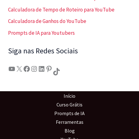
Calculadora de Tempo de Roteiro para YouTube
Calculadora de Ganhos do YouTube
Prompts de IA para Youtubers
Siga nas Redes Sociais
Youtube
X
Facebook
Instagram
LinkedIn
Pinterest
TikTok
Início
Curso Grátis
Prompts de IA
Ferramentas
Blog