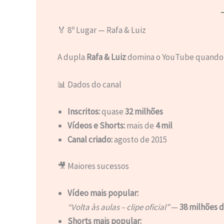
🏅 8º Lugar — Rafa & Luiz
A dupla
Rafa & Luiz
domina o YouTube quando o
📊 Dados do canal
Inscritos:
quase
32 milhões
Vídeos e Shorts:
mais de
4 mil
Canal criado:
agosto de 2015
🎥 Maiores sucessos
Vídeo mais popular:
“Volta às aulas – clipe oficial”
—
38 milhões d
Shorts mais popular: