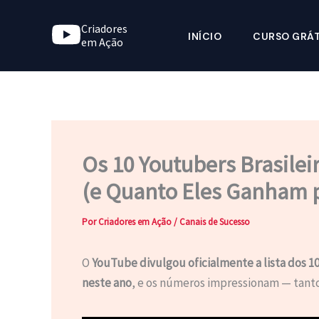
Ir
Criadores
para
INÍCIO
CURSO GRÁT
em Ação
o
conteúdo
Os 10 Youtubers Brasile
(e Quanto Eles Ganham 
Por
Criadores em Ação
/
Canais de Sucesso
O
YouTube divulgou oficialmente a lista dos 10
neste ano
, e os números impressionam — tant