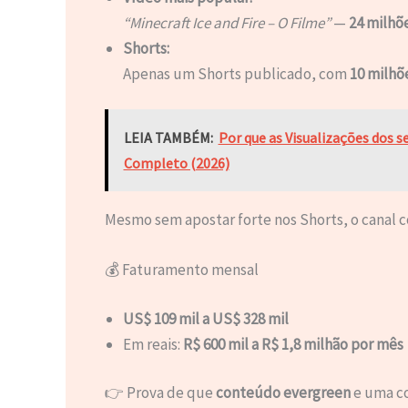
“Minecraft Ice and Fire – O Filme”
—
24 milhõ
Shorts:
Apenas um Shorts publicado, com
10 milhõ
LEIA TAMBÉM:
Por que as Visualizações dos 
Completo (2026)
Mesmo sem apostar forte nos Shorts, o canal 
💰 Faturamento mensal
US$ 109 mil a US$ 328 mil
Em reais:
R$ 600 mil a R$ 1,8 milhão por mês
👉 Prova de que
conteúdo evergreen
e uma co