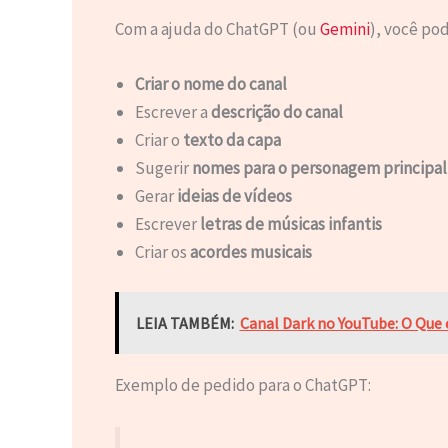
Com a ajuda do ChatGPT (ou
Gemini
), você pod
Criar o nome do canal
Escrever a
descrição do canal
Criar o
texto da capa
Sugerir
nomes para o personagem principal
Gerar
ideias de vídeos
Escrever
letras de músicas infantis
Criar os
acordes musicais
LEIA TAMBÉM:
Canal Dark no YouTube: O Que 
Exemplo de pedido para o ChatGPT: