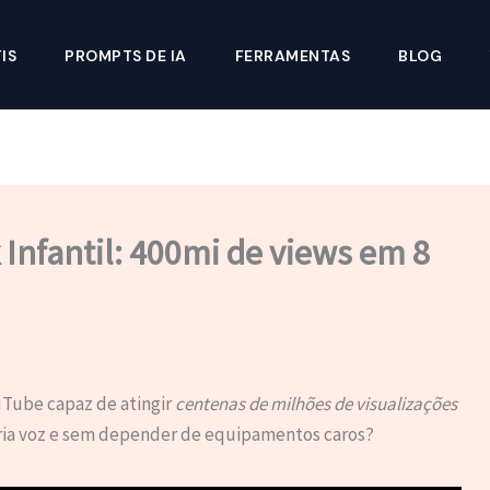
IS
PROMPTS DE IA
FERRAMENTAS
BLOG
Infantil: 400mi de views em 8
uTube capaz de atingir
centenas de milhões de visualizações
pria voz e sem depender de equipamentos caros?