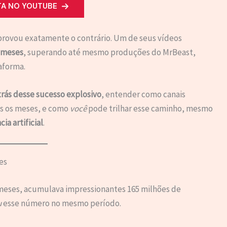
TA NO YOUTUBE
rovou exatamente o contrário. Um de seus vídeos
 meses
, superando até mesmo produções do MrBeast,
aforma.
rás desse sucesso explosivo
, entender como canais
s os meses, e como
você
pode trilhar esse caminho, mesmo
cia artificial
.
es
meses, acumulava impressionantes 165 milhões de
u
esse número no mesmo período.