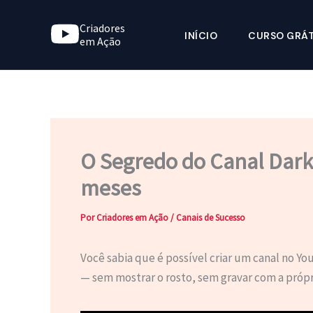
Ir
Criadores
para
INÍCIO
CURSO GRÁT
em Ação
o
conteúdo
O Segredo do Canal Dark 
meses
Por
Criadores em Ação
/
Canais de Sucesso
Você sabia que é possível criar um canal no Yo
— sem mostrar o rosto, sem gravar com a pró