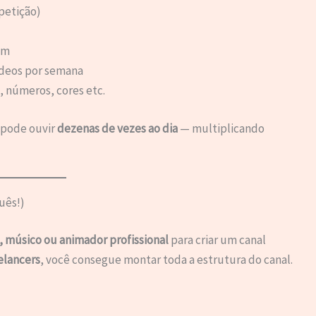
epetição)
am
ídeos por semana
, números, cores etc.
 pode ouvir
dezenas de vezes ao dia
— multiplicando
uês!)
a, músico ou animador profissional
para criar um canal
elancers
, você consegue montar toda a estrutura do canal.