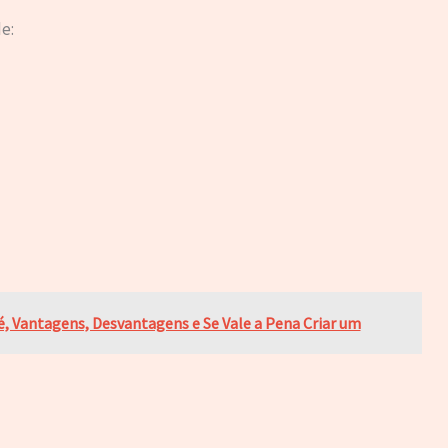
e:
é, Vantagens, Desvantagens e Se Vale a Pena Criar um