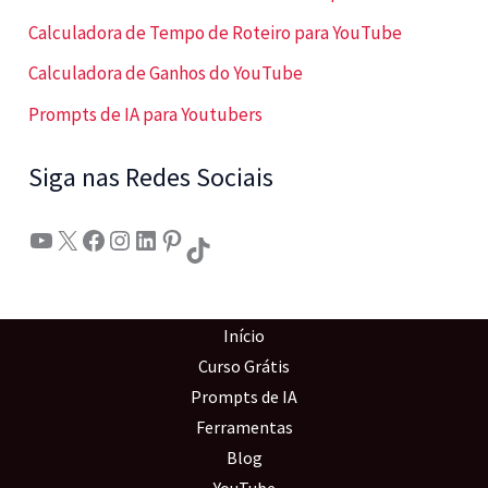
Calculadora de Tempo de Roteiro para YouTube
Calculadora de Ganhos do YouTube
Prompts de IA para Youtubers
Siga nas Redes Sociais
Youtube
X
Facebook
Instagram
LinkedIn
Pinterest
TikTok
Início
Curso Grátis
Prompts de IA
Ferramentas
Blog