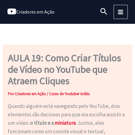
Ir
Pesquisar
Criadores em Ação
para
o
conteúdo
AULA 19: Como Criar Títulos
de Vídeo no YouTube que
Atraem Cliques
Por
Criadores em Ação
/
Curso de Youtuber Grátis
Quando alguém está navegando pelo YouTube, dois
elementos são decisivos para que ela escolha assistir a
um vídeo:
o título e a
miniatura
. Juntos, eles
funcionam como um convite visual e textual,