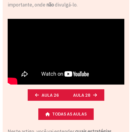
importante, onde
não
divulgá-lo.
AULA 26
AULA 28
TODAS AS AULAS
Neste artigo, você vai entender
quais estratégias