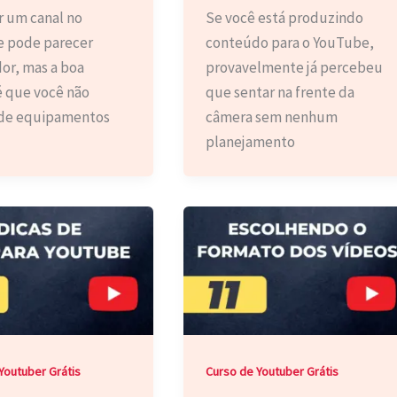
 um canal no
Se você está produzindo
 pode parecer
conteúdo para o YouTube,
or, mas a boa
provavelmente já percebeu
é que você não
que sentar na frente da
 de equipamentos
câmera sem nenhum
planejamento
Youtuber Grátis
Curso de Youtuber Grátis