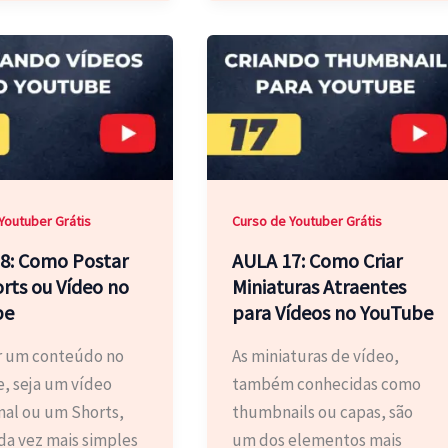
Youtuber Grátis
Curso de Youtuber Grátis
8: Como Postar
AULA 17: Como Criar
rts ou Vídeo no
Miniaturas Atraentes
be
para Vídeos no YouTube
r um conteúdo no
As miniaturas de vídeo,
, seja um vídeo
também conhecidas como
nal ou um Shorts,
thumbnails ou capas, são
da vez mais simples
um dos elementos mais