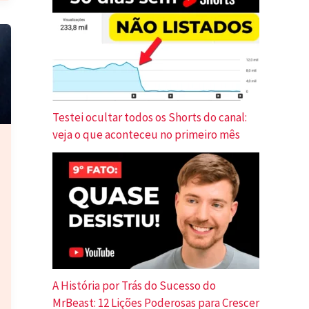
Testei ocultar todos os Shorts do canal:
veja o que aconteceu no primeiro mês
A História por Trás do Sucesso do
MrBeast: 12 Lições Poderosas para Crescer