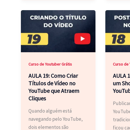
Curso de Youtuber Grátis
Curso de 
AULA 19: Como Criar
AULA 1
Títulos de Vídeo no
um Sho
YouTube que Atraem
YouTu
Cliques
Publica
Quando alguém está
YouTube
navegando pelo YouTube,
tradicio
dois elementos são
ficou ca