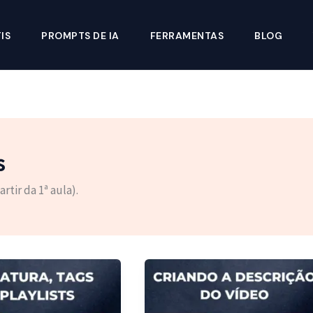
IS
PROMPTS DE IA
FERRAMENTAS
BLOG
s
tir da 1ª aula).