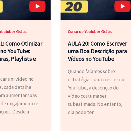
Youtuber Grátis
Curso de Youtuber Grátis
1: Como Otimizar
AULA 20: Como Escrever
 no YouTube:
uma Boa Descrição para
ras, Playlists e
Vídeos no YouTube
Quando falamos sobre
icar um vídeo no
estratégias para crescer no
, cada detalhe
YouTube, a descrição do
ara aumentar suas
vídeo costuma ser
 de engajamento e
subestimada. No entanto,
ações. Desde a
ela pode ter