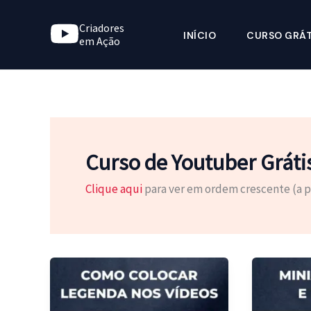
Ir
Criadores
para
INÍCIO
CURSO GRÁT
em Ação
o
conteúdo
Curso de Youtuber Gráti
Clique aqui
para ver em ordem crescente (a par